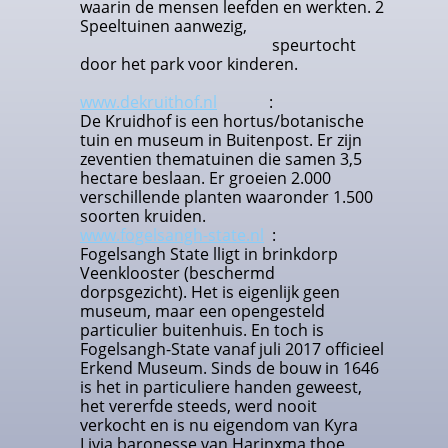
waarin de mensen leefden en werkten. 2
Speeltuinen aanwezig,
speurtocht
door het park voor kinderen.
www.dekruithof.nl
:
De Kruidhof is een hortus/botanische
tuin en museum in Buitenpost. Er zijn
zeventien thematuinen die samen 3,5
hectare beslaan. Er groeien 2.000
verschillende planten waaronder 1.500
soorten kruiden.
www.fogelsangh-state.nl
:
Fogelsangh State lligt in brinkdorp
Veenklooster (beschermd
dorpsgezicht). Het is eigenlijk geen
museum, maar een opengesteld
particulier buitenhuis. En toch is
Fogelsangh-State vanaf juli 2017 officieel
Erkend Museum. Sinds de bouw in 1646
is het in particuliere handen geweest,
het vererfde steeds, werd nooit
verkocht en is nu eigendom van Kyra
Livia baronesse van Harinxma thoe